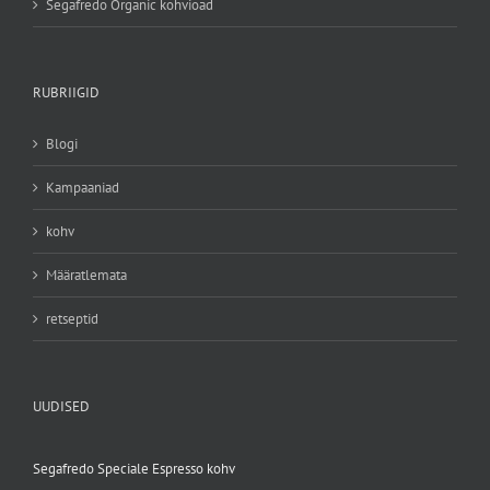
Segafredo Organic kohvioad
RUBRIIGID
Blogi
Kampaaniad
kohv
Määratlemata
retseptid
UUDISED
Segafredo Speciale Espresso kohv