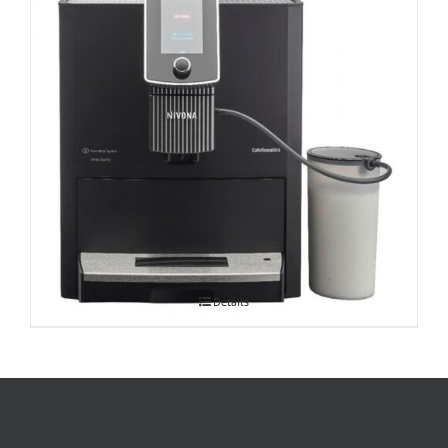
Espressomasin CafeRomatica Nivona
Details