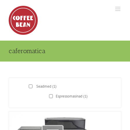
Skip
to
content
caferomatica
Seadmed
(1)
Espressomasinad
(1)