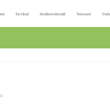
ted
Tarvikud
Hooldusvahendid
Teenused
Uudi
(1)