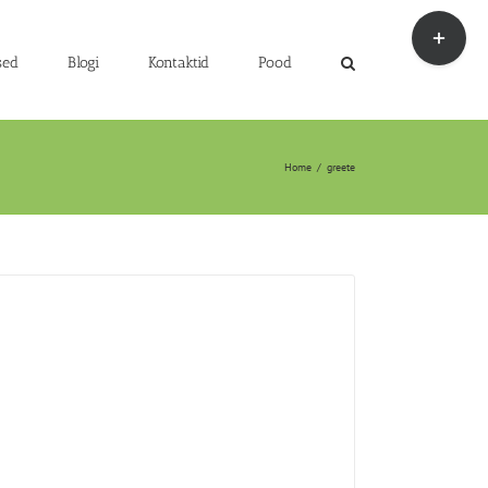
Toggle
Sliding
Bar
sed
Blogi
Kontaktid
Pood
Area
Home
/
greete