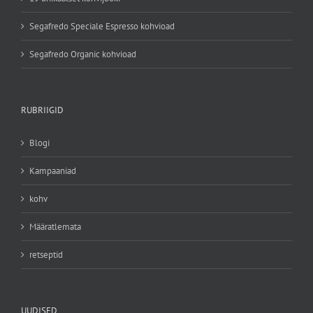
Segafredo Speciale Espresso kohvioad
Segafredo Organic kohvioad
RUBRIIGID
Blogi
Kampaaniad
kohv
Määratlemata
retseptid
UUDISED