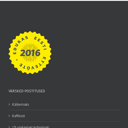
VÄRSKED POSTITUSED
Käibemaks
Kaffeost
19 unikaalset kohvijooki