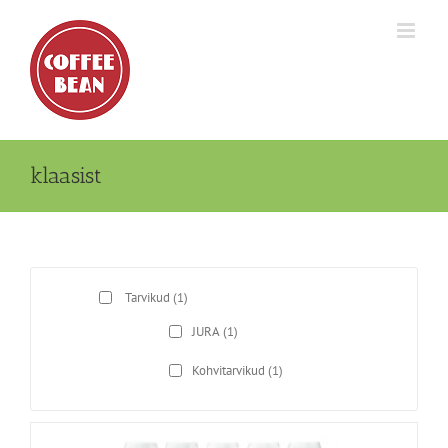
Skip
to
content
klaasist
Tarvikud
(1)
JURA
(1)
Kohvitarvikud
(1)