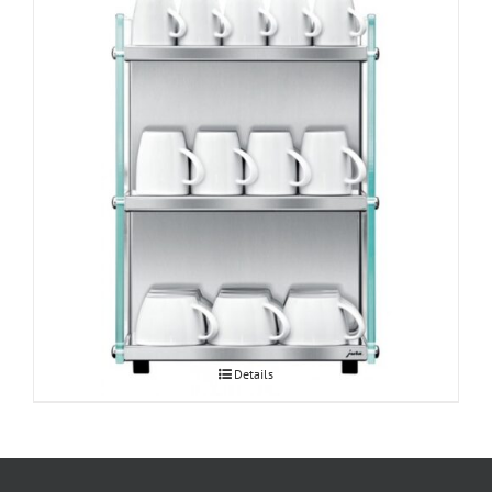
JURA klaasist tassisoojendi
Details