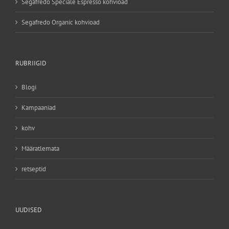
Segafredo Speciale Espresso kohvioad
Segafredo Organic kohvioad
RUBRIIGID
Blogi
Kampaaniad
kohv
Määratlemata
retseptid
UUDISED