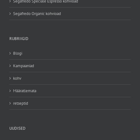
Segafredo Speciale Espresso kohvioad
Segafredo Organic kohvioad
RUBRIIGID
Blogi
Kampaaniad
kohv
Määratlemata
retseptid
UUDISED