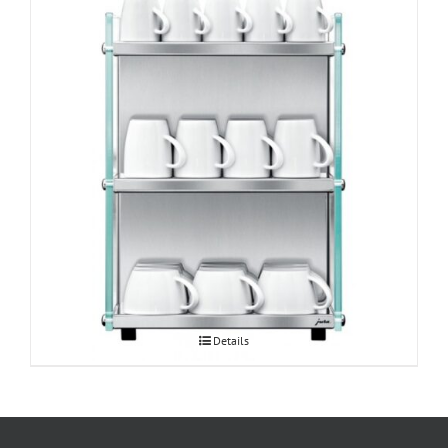
JURA klaasist tassisoojendi
Details