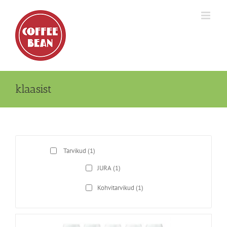
Skip
to
content
klaasist
Tarvikud
(1)
JURA
(1)
Kohvitarvikud
(1)