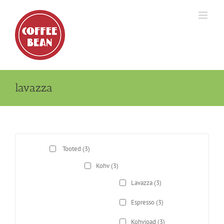
Skip
to
content
lavazza
Tooted
(3)
Kohv
(3)
Lavazza
(3)
Espresso
(3)
Kohvioad
(3)