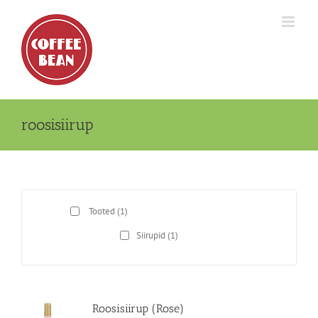
Skip
to
content
roosisiirup
Tooted
(1)
Siirupid
(1)
Roosisiirup (Rose)