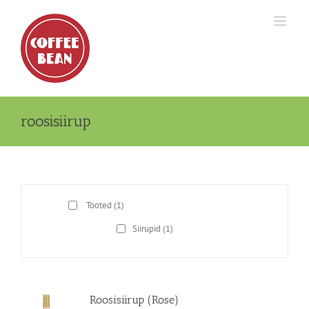
Skip
to
content
roosisiirup
Tooted
(1)
Siirupid
(1)
Roosisiirup (Rose)