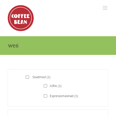
Skip
to
content
we6
Seadmed
(1)
JURA
(1)
Espressomasinad
(1)