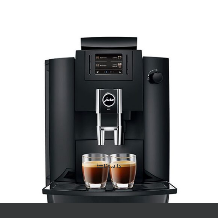
Espressomasin JURA WE6
Details