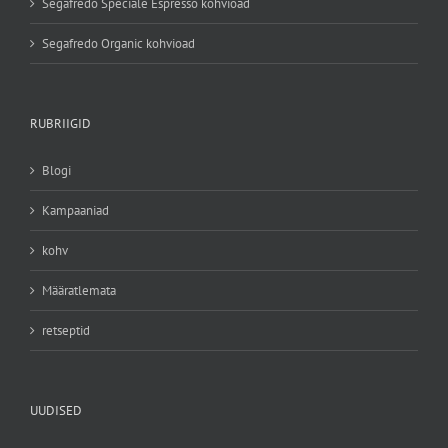
Segafredo Speciale Espresso kohvioad
Segafredo Organic kohvioad
RUBRIIGID
Blogi
Kampaaniad
kohv
Määratlemata
retseptid
UUDISED