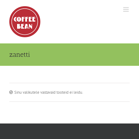
Skip
to
content
zanetti
Sinu valikutele vastavaid tooteid ei leidu.