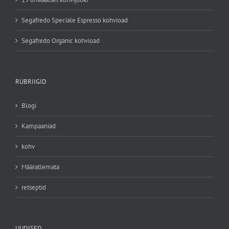
Segafredo Speciale Espresso kohvioad
Segafredo Organic kohvioad
RUBRIIGID
Blogi
Kampaaniad
kohv
Määratlemata
retseptid
UUDISED