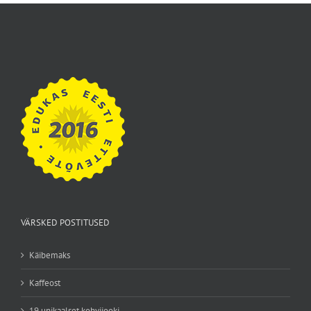
VÄRSKED POSTITUSED
Käibemaks
Kaffeost
19 unikaalset kohvijooki