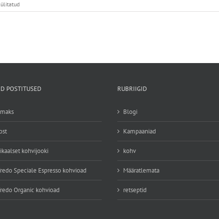
ülitatud
D POSTITUSED
RUBRIIGID
emaks
Blogi
ost
Kampaaniad
ikaalset kohvijooki
kohv
redo Speciale Espresso kohvioad
Määratlemata
redo Organic kohvioad
retseptid