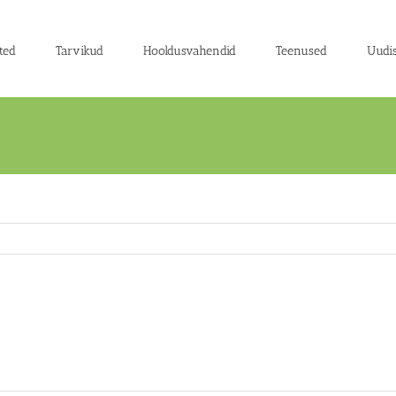
ted
Tarvikud
Hooldusvahendid
Teenused
Uudi