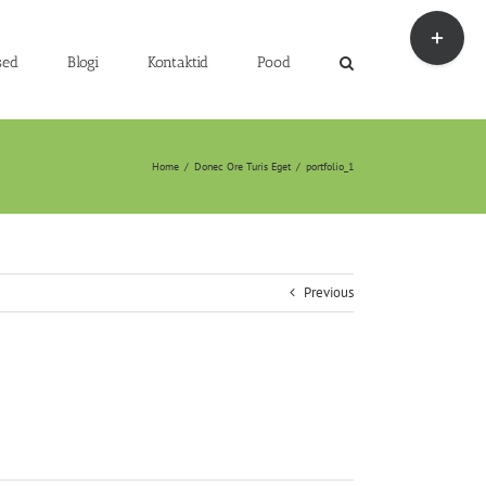
Toggle
Sliding
Bar
sed
Blogi
Kontaktid
Pood
Area
Home
/
Donec Ore Turis Eget
/
portfolio_1
Previous