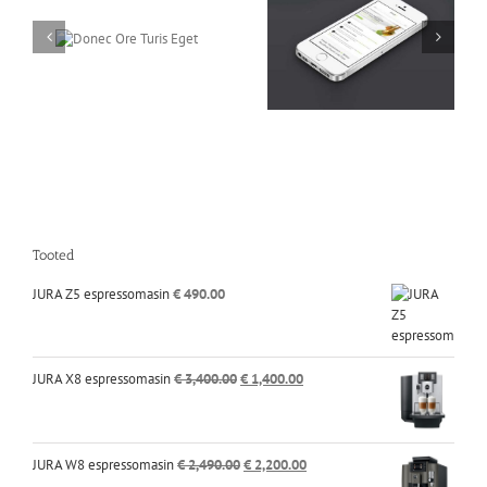
Turis
Proin Sodal
Mauris Fringilla Voluts
Quam
Tooted
JURA Z5 espressomasin
€
490.00
Algne
Praegune
JURA X8 espressomasin
€
3,400.00
€
1,400.00
hind
hind
oli:
on:
€ 3,400.00.
€ 1,400.00.
Algne
Praegune
JURA W8 espressomasin
€
2,490.00
€
2,200.00
hind
hind