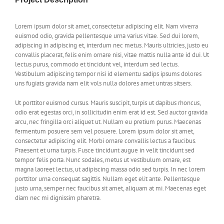
Lorem ipsum dolor sit amet, consectetur adipiscing elit. Nam viverra
euismod odio, gravida pellentesque urna varius vitae. Sed dui lorem,
adipiscing in adipiscing et, interdum nec metus. Mauris ultricies, justo eu
convallis placerat, felis enim ornare nisi, vitae mattis nulla ante id dui. Ut
lectus purus, commodo et tincidunt vel, interdum sed lectus.
Vestibulum adipiscing tempor nisi id elementu sadips ipsums dolores
uns fugiats gravida nam elit vols nulla dolores amet untras sitsers.
Ut porttitor euismod cursus. Mauris suscipit, turpis ut dapibus rhoncus,
odio erat egestas orci, in sollicitudin enim erat id est. Sed auctor gravida
arcu, nec fringilla orci aliquet ut. Nullam eu pretium purus. Maecenas
fermentum posuere sem vel posuere. Lorem ipsum dolor sit amet,
consectetur adipiscing elit. Morbi ornare convallis lectus a faucibus.
Praesent et urna turpis. Fusce tincidunt augue in velit tincidunt sed
tempor felis porta. Nunc sodales, metus ut vestibulum ornare, est
magna laoreet lectus, ut adipiscing massa odio sed turpis. In nec lorem
porttitor urna consequat sagittis. Nullam eget elit ante. Pellentesque
justo urna, semper nec faucibus sit amet, aliquam at mi. Maecenas eget
diam nec mi dignissim pharetra.