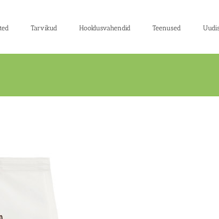
ted
Tarvikud
Hooldusvahendid
Teenused
Uudi