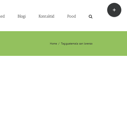
Toggle
Sliding
Bar
sed
Blogi
Kontaktid
Pood
Area
Home
/
Tag:
guatemala san lorenzo