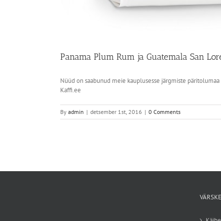
Panama Plum Rum ja Guatemala San Lor
Nüüd on saabunud meie kauplusesse järgmiste päritolumaa r
Kaffi.ee
By
admin
|
detsember 1st, 2016
|
0 Comments
VÄRSKE
Käib