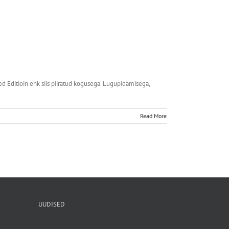
Editioin ehk siis piiratud kogusega. Lugupidamisega,
Read More
UUDISED