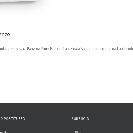
enzo
iikide kohvioad: Panama Plum Rum ja Guatemala San Lorenzo, mõlemad on Limited 
D POSTITUSED
RUBRIIGID
emaks
Blogi