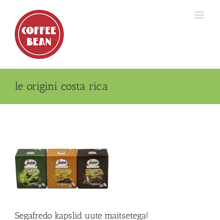
Skip
to
content
le origini costa rica
Segafredo kapslid uute maitsetega!