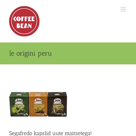
Skip
to
content
le origini peru
Segafredo kapslid uute maitsetega!