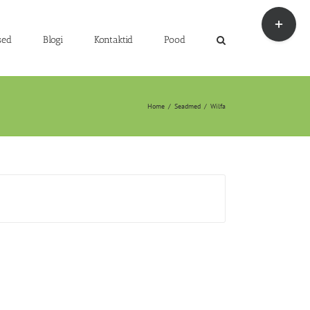
Toggle
Sliding
Bar
sed
Blogi
Kontaktid
Pood
Area
Home
/
Seadmed
/
Wilfa