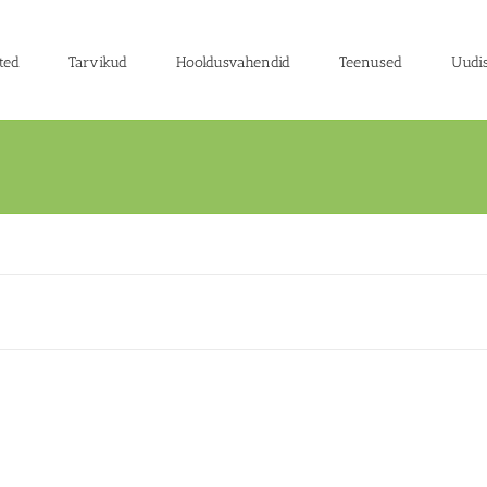
ted
Tarvikud
Hooldusvahendid
Teenused
Uudi