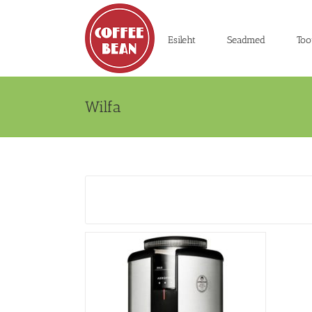
Skip
to
content
Esileht
Seadmed
Too
Wilfa