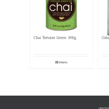
Chai Tortoise Green 398g
Col
Details
VÄRSKE