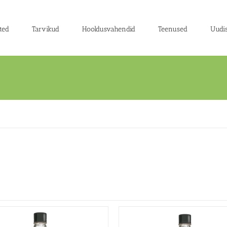
ted
Tarvikud
Hooldusvahendid
Teenused
Uudi