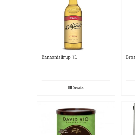
Banaanisiirup 1L
Braz
Details