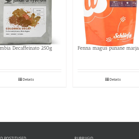
umbia Decaffeinato 250g
Fenn
Details
Details
D POSTITUSED
RUBRIIGID