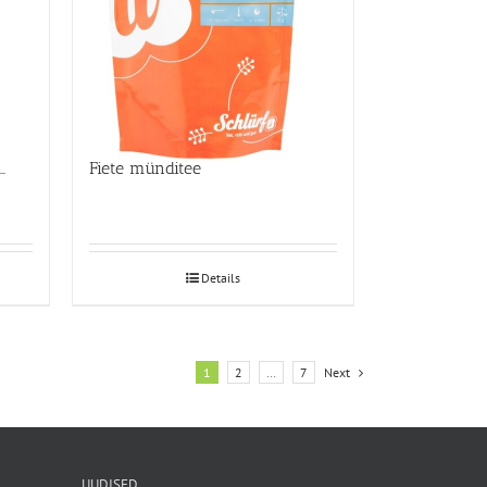
a magus punane marjatee
Fiete münditee
Details
1
2
…
7
Next
UUDISED