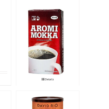
Aromi Mokka filtrikohv 450g
Details