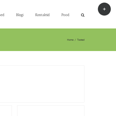
Toggle
Sliding
Bar
sed
Blogi
Kontaktid
Pood
Area
Home
/
Tooted