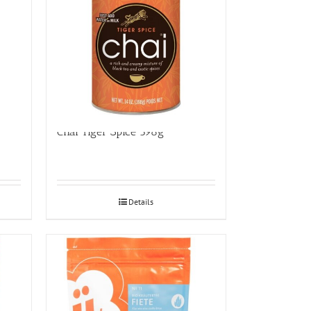
Chai Tiger Spice 398g
Details