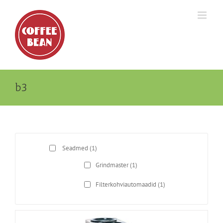
Skip
to
content
b3
Seadmed
(1)
Grindmaster
(1)
Filterkohviautomaadid
(1)