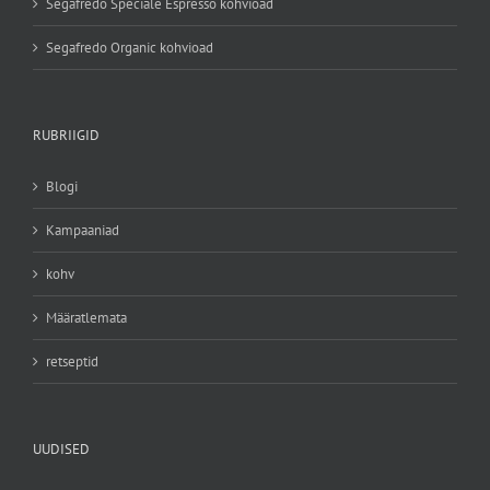
Segafredo Speciale Espresso kohvioad
Segafredo Organic kohvioad
RUBRIIGID
Blogi
Kampaaniad
kohv
Määratlemata
retseptid
UUDISED