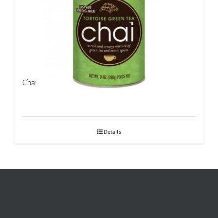
Chai Tortoise Green 398g
Details