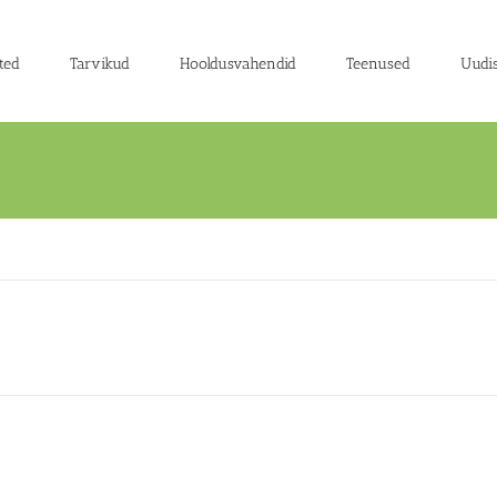
ted
Tarvikud
Hooldusvahendid
Teenused
Uudi