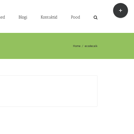
Toggle
Sliding
Bar
sed
Blogi
Kontaktid
Pood
Area
Home
/
ecodecalk