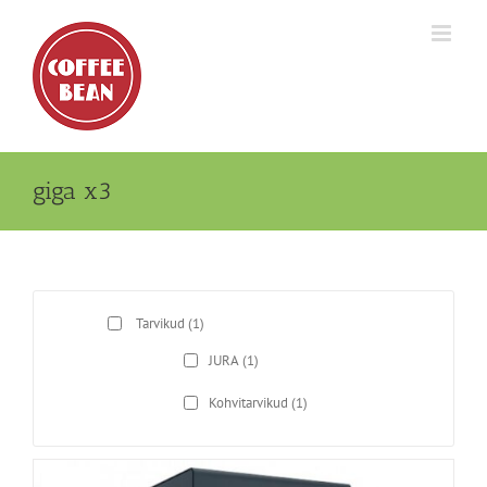
Skip
to
content
giga x3
Tarvikud
(1)
JURA
(1)
Kohvitarvikud
(1)