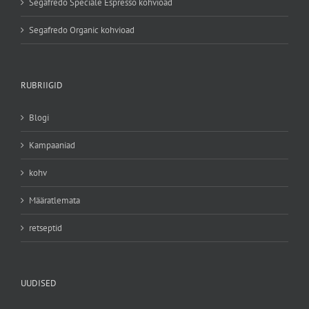
Segafredo Speciale Espresso kohvioad
Segafredo Organic kohvioad
RUBRIIGID
Blogi
Kampaaniad
kohv
Määratlemata
retseptid
UUDISED