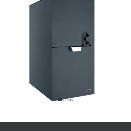
JURA piimakülmik Cooler Pro 4L
Details