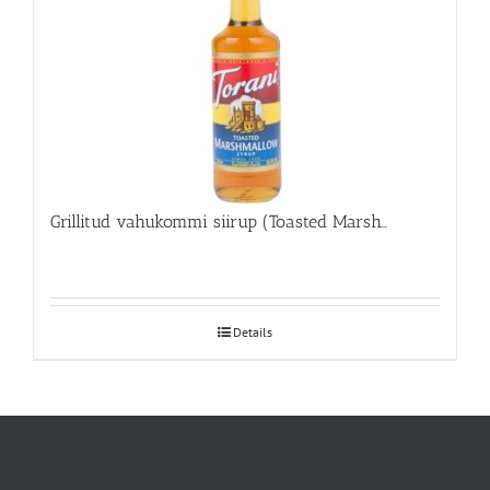
Grillitud vahukommi siirup (Toasted Marshmellow)
Details