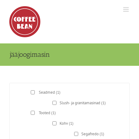
Skip
to
content
jääjoogimasin
Seadmed
(1)
Slush- ja granitamasinad
(1)
Tooted
(1)
Kohv
(1)
Segafredo
(1)