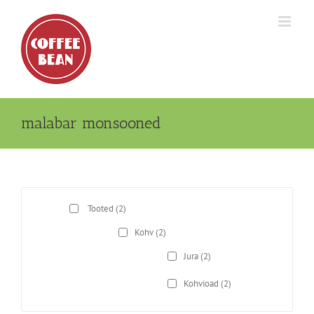
Skip
to
content
malabar monsooned
Tooted
(2)
Kohv
(2)
Jura
(2)
Kohvioad
(2)