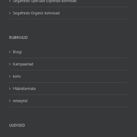
Segafredo Speciale Espresso kohvioad
Segafredo Organic kohvioad
RUBRIIGID
Blogi
Kampaaniad
kohv
Määratlemata
retseptid
UUDISED