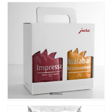
JURA degusteerimispakend 250g x4
Details