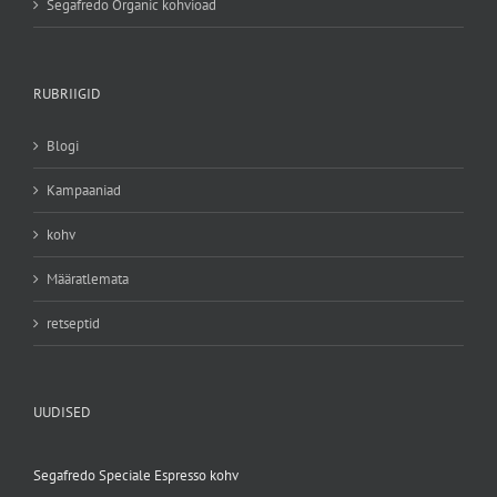
Segafredo Organic kohvioad
RUBRIIGID
Blogi
Kampaaniad
kohv
Määratlemata
retseptid
UUDISED
Segafredo Speciale Espresso kohv