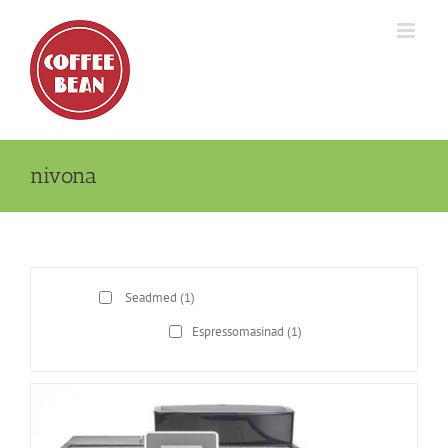
Skip
to
content
nivona
Seadmed
(1)
Espressomasinad
(1)