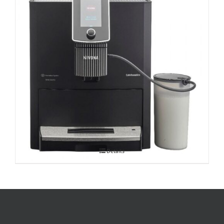
Espressomasin CafeRomatica Nivona
Details