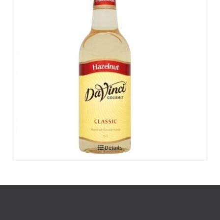
Pähklisiirup 1L
Details