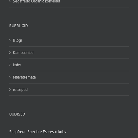
Segafredo Organic kohvioad
RUBRIIGID
Blogi
Kampaaniad
kohv
Määratlemata
retseptid
UUDISED
Segafredo Speciale Espresso kohv