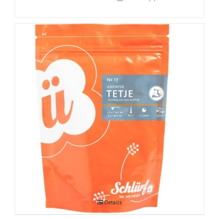
Tetje roheline tee apelsini-sidruniga
Details