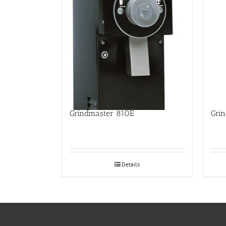
Grindmaster 810E
Gri
Details