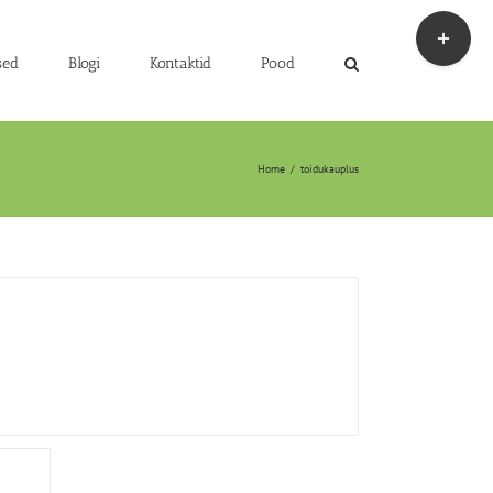
Toggle
Sliding
Bar
sed
Blogi
Kontaktid
Pood
Area
Home
/
toidukauplus