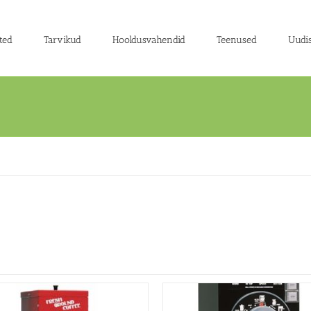
ted
Tarvikud
Hooldusvahendid
Teenused
Uudi