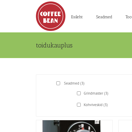
Skip
to
content
Esileht
Seadmed
Too
toidukauplus
Seadmed
(3)
Grindmaster
(3)
Kohviveskid
(3)