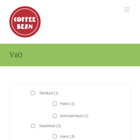
Skip
to
content
V60
Tarvikud
(1)
Hario
(1)
Kohvitarvikud
(1)
Seadmed
(3)
Hario
(3)