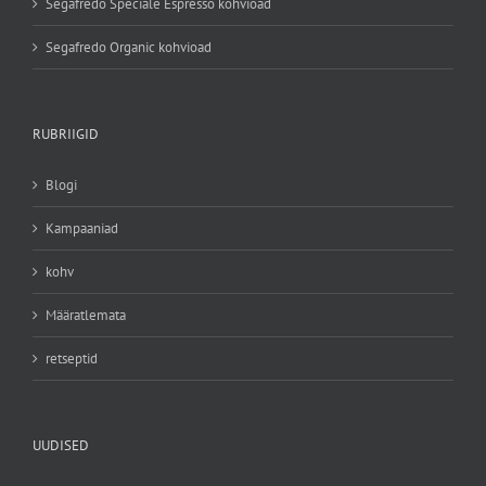
Segafredo Speciale Espresso kohvioad
Segafredo Organic kohvioad
RUBRIIGID
Blogi
Kampaaniad
kohv
Määratlemata
retseptid
UUDISED