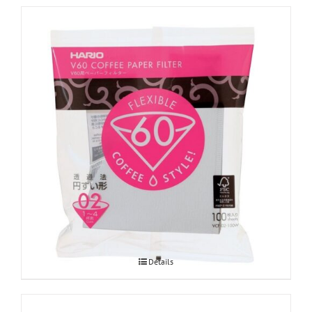
Hario V60 paberfiltrid Misarashi 02
Details