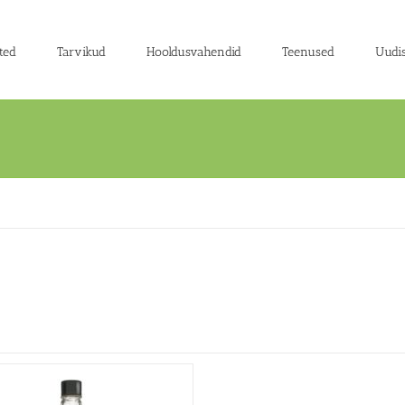
ted
Tarvikud
Hooldusvahendid
Teenused
Uudi