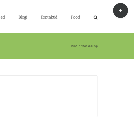
Toggle
Sliding
Bar
sed
Blogi
Kontaktid
Pood
Area
Home
/
vaarikasiirup