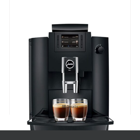
Espressomasin JURA WE6
Details