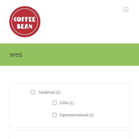
Skip
to
content
we6
Seadmed
(1)
JURA
(1)
Espressomasinad
(1)