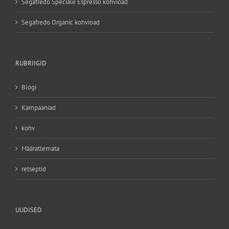
Segafredo Speciale Espresso kohvioad
Segafredo Organic kohvioad
RUBRIIGID
Blogi
Kampaaniad
kohv
Määratlemata
retseptid
UUDISED