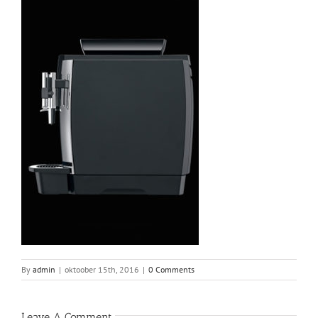
By
admin
|
oktoober 15th, 2016
|
0 Comments
Leave A Comment