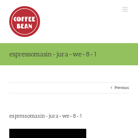
Skip
to
content
espressomasin-jura-we-8-1
Previous
espressomasin-jura-we-8-1