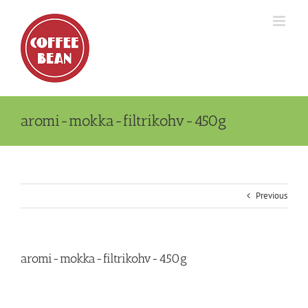
Skip
to
content
aromi-mokka-filtrikohv-450g
Previous
aromi-mokka-filtrikohv-450g