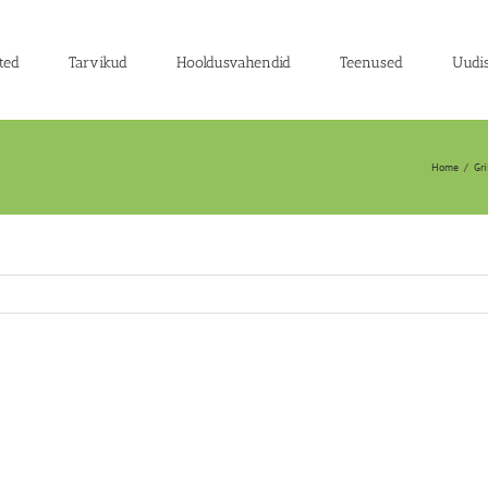
ted
Tarvikud
Hooldusvahendid
Teenused
Uudi
Home
/
Gr