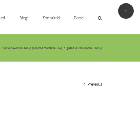
Toggle
Sliding
Bar
sed
Blogi
Kontaktid
Pood
Area
illitud vahukommi siirup (Toasted Marshmellow)
/
grillitud-vahukommi-siirup
Previous