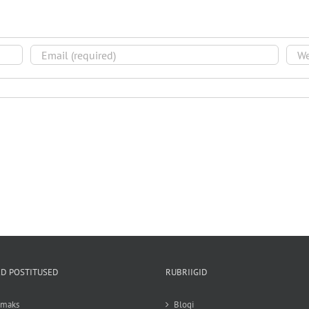
D POSTITUSED
RUBRIIGID
emaks
Blogi