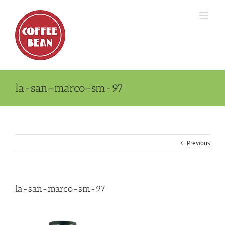
Skip
to
content
la-san-marco-sm-97
Previous
la-san-marco-sm-97