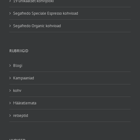
19 unikaalset kohvijooki
Segafredo Speciale Espresso kohvioad
Segafredo Organic kohvioad
RUBRIIGID
Blogi
Kampaaniad
kohv
Määratlemata
retseptid