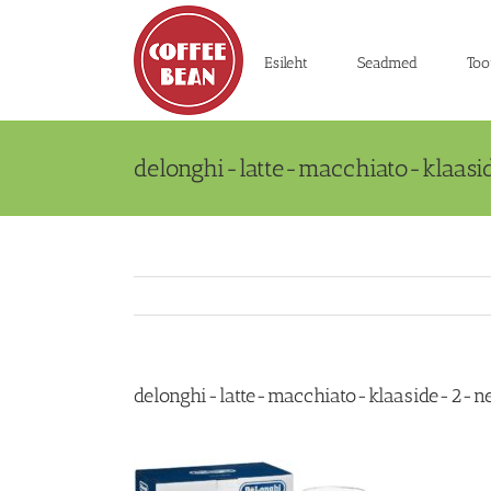
Skip
to
content
Esileht
Seadmed
Too
delonghi-latte-macchiato-klaa
delonghi-latte-macchiato-klaaside-2-n