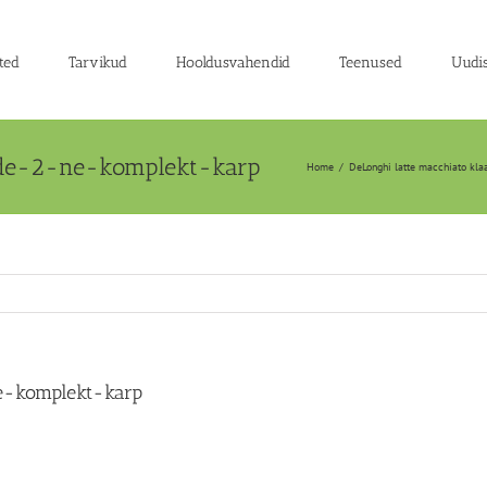
ted
Tarvikud
Hooldusvahendid
Teenused
Uudi
side-2-ne-komplekt-karp
Home
/
DeLonghi latte macchiato kla
e-komplekt-karp