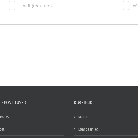
D POSTITUSED
RUBRIIGID
emaks
Blogi
ost
Kampaaniad