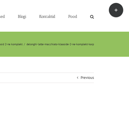
Toggle
Sliding
Bar
sed
Blogi
Kontaktid
Pood
Area
asid 2-ne komplekt
/
delonghi-latte-macchiato-klaaside-2-ne-komplekt-karp
Previous