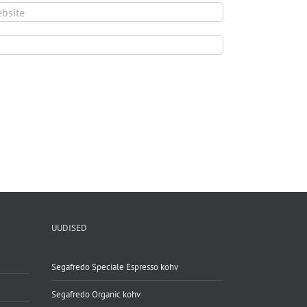
UUDISED
Segafredo Speciale Espresso kohv
Segafredo Organic kohv