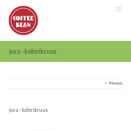
Skip
to
content
jura-kohvikruus
Previous
jura-kohvikruus