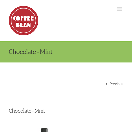
Skip
to
content
Chocolate-Mint
Previous
Chocolate-Mint