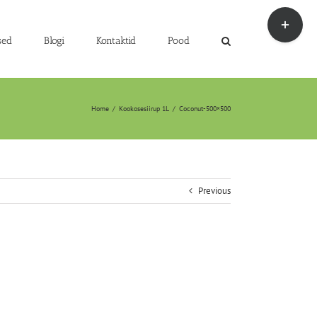
Toggle
Sliding
Bar
sed
Blogi
Kontaktid
Pood
Area
Home
/
Kookosesiirup 1L
/
Coconut-500×500
Previous