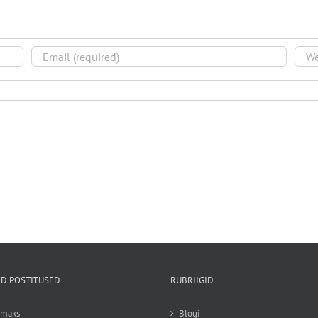
D POSTITUSED
RUBRIIGID
emaks
Blogi