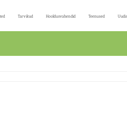
ted
Tarvikud
Hooldusvahendid
Teenused
Uudi