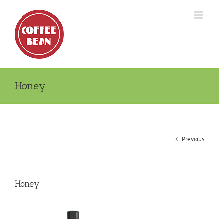
Skip
to
content
Honey
Previous
Honey