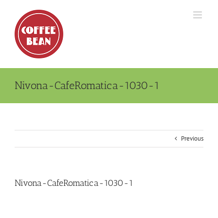
Skip
to
content
Nivona-CafeRomatica-1030-1
Previous
Nivona-CafeRomatica-1030-1