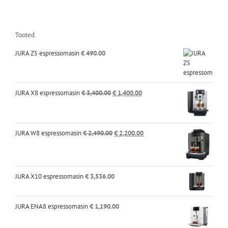
Tooted
JURA Z5 espressomasin
€
490.00
Algne
Praegune
JURA X8 espressomasin
€
3,400.00
€
1,400.00
hind
hind
oli:
on:
€ 3,400.00.
€ 1,400.00.
Algne
Praegune
JURA W8 espressomasin
€
2,490.00
€
2,200.00
hind
hind
oli:
on:
€ 2,490.00.
€ 2,200.00.
JURA X10 espressomasin
€
3,536.00
JURA ENA8 espressomasin
€
1,190.00