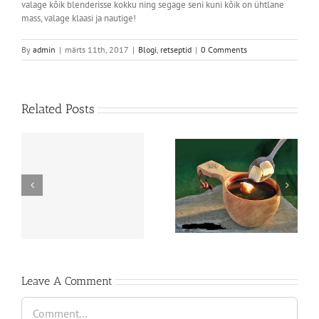
valage kõik blenderisse kokku ning segage seni kuni kõik on ühtlane
mass, valage klaasi ja nautige!
By
admin
|
märts 11th, 2017
|
Blogi
,
retseptid
|
0 Comments
Related Posts
19 unikaalset
Kaffeost
kohvijooki
Leave A Comment
Comment