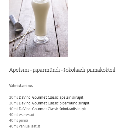
Apelsini-piparmündi-šokolaadi piimakokteil
Valmistamine:
20ml
DaVinci Gourmet Classic apelsinisiirupit
20ml
DaVinci Gourmet Classic piparmündisiirupit
40ml
DaVinci Gourmet Classic šokolaadisiirupit
40ml espressot
40ml piima
40ml vanilje jäätist