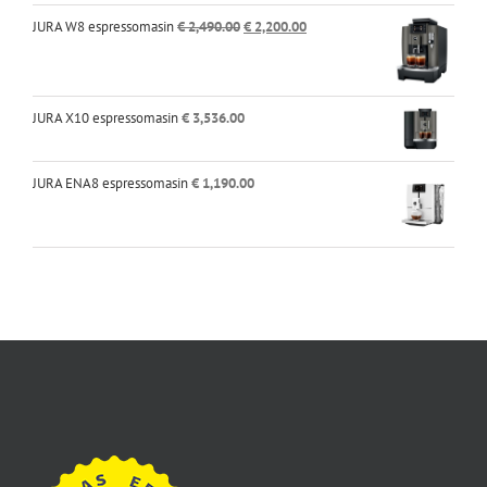
€ 3,400.00.
€ 1,400.00.
Algne
Praegune
JURA W8 espressomasin
€
2,490.00
€
2,200.00
hind
hind
oli:
on:
€ 2,490.00.
€ 2,200.00.
JURA X10 espressomasin
€
3,536.00
JURA ENA8 espressomasin
€
1,190.00