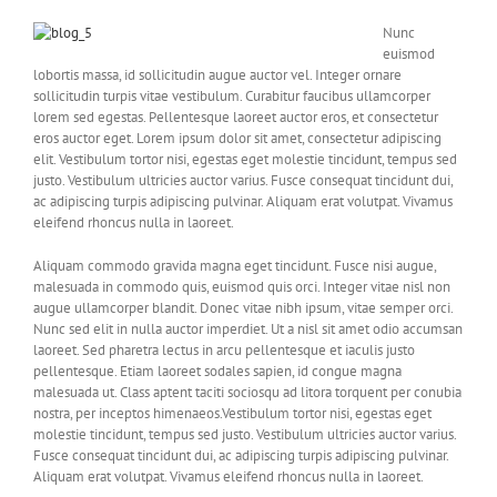
Nunc
euismod
lobortis massa, id sollicitudin augue auctor vel. Integer ornare
sollicitudin turpis vitae vestibulum. Curabitur faucibus ullamcorper
lorem sed egestas. Pellentesque laoreet auctor eros, et consectetur
eros auctor eget. Lorem ipsum dolor sit amet, consectetur adipiscing
elit. Vestibulum tortor nisi, egestas eget molestie tincidunt, tempus sed
justo. Vestibulum ultricies auctor varius. Fusce consequat tincidunt dui,
ac adipiscing turpis adipiscing pulvinar. Aliquam erat volutpat. Vivamus
eleifend rhoncus nulla in laoreet.
Aliquam commodo gravida magna eget tincidunt. Fusce nisi augue,
malesuada in commodo quis, euismod quis orci. Integer vitae nisl non
augue ullamcorper blandit. Donec vitae nibh ipsum, vitae semper orci.
Nunc sed elit in nulla auctor imperdiet. Ut a nisl sit amet odio accumsan
laoreet. Sed pharetra lectus in arcu pellentesque et iaculis justo
pellentesque. Etiam laoreet sodales sapien, id congue magna
malesuada ut. Class aptent taciti sociosqu ad litora torquent per conubia
nostra, per inceptos himenaeos.Vestibulum tortor nisi, egestas eget
molestie tincidunt, tempus sed justo. Vestibulum ultricies auctor varius.
Fusce consequat tincidunt dui, ac adipiscing turpis adipiscing pulvinar.
Aliquam erat volutpat. Vivamus eleifend rhoncus nulla in laoreet.