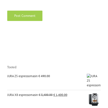
Tooted
JURA Z5 espressomasin
€
490.00
Algne
Praegune
JURA X8 espressomasin
€
3,400.00
€
1,400.00
hind
hind
oli:
on: