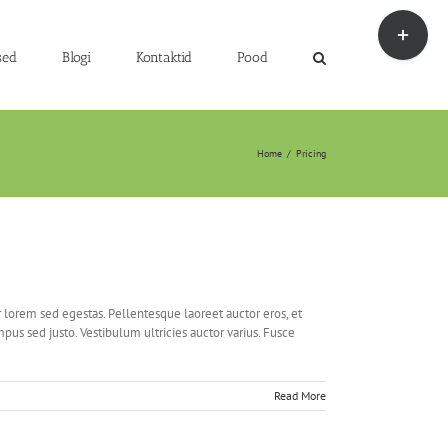
Toggle
Sliding
Bar
sed
Blogi
Kontaktid
Pood
Area
Home
/
Pricing
r lorem sed egestas. Pellentesque laoreet auctor eros, et
mpus sed justo. Vestibulum ultricies auctor varius. Fusce
Read More