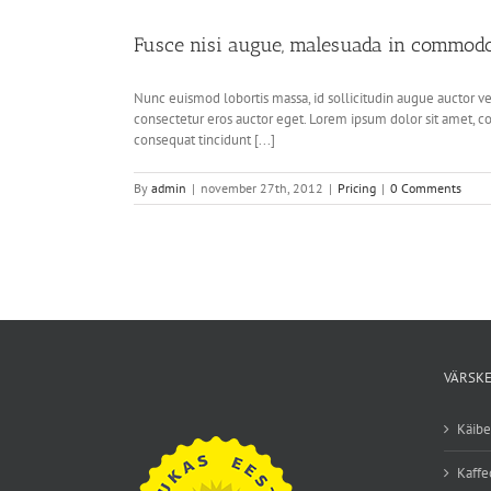
Fusce nisi augue, malesuada in commodo q
Nunc euismod lobortis massa, id sollicitudin augue auctor vel
consectetur eros auctor eget. Lorem ipsum dolor sit amet, con
consequat tincidunt [...]
By
admin
|
november 27th, 2012
|
Pricing
|
0 Comments
VÄRSKE
Käib
Kaffe