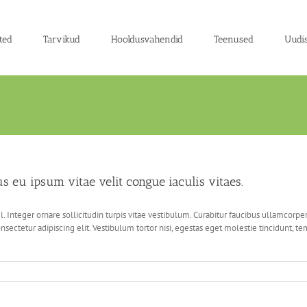
ted
Tarvikud
Hooldusvahendid
Teenused
Uudi
us eu ipsum vitae velit congue iaculis vitaes.
. Integer ornare sollicitudin turpis vitae vestibulum. Curabitur faucibus ullamcorpe
sectetur adipiscing elit. Vestibulum tortor nisi, egestas eget molestie tincidunt, te