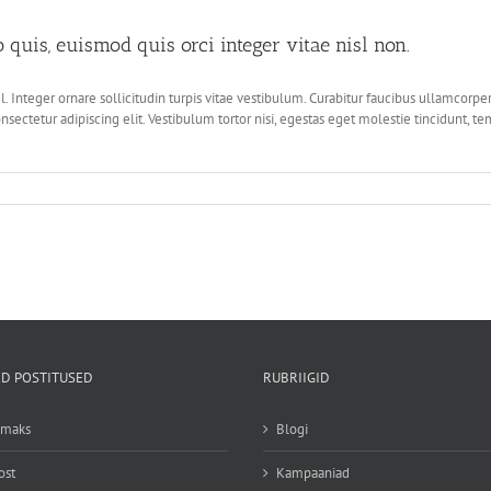
uis, euismod quis orci integer vitae nisl non.
. Integer ornare sollicitudin turpis vitae vestibulum. Curabitur faucibus ullamcorpe
sectetur adipiscing elit. Vestibulum tortor nisi, egestas eget molestie tincidunt, te
D POSTITUSED
RUBRIIGID
emaks
Blogi
ost
Kampaaniad