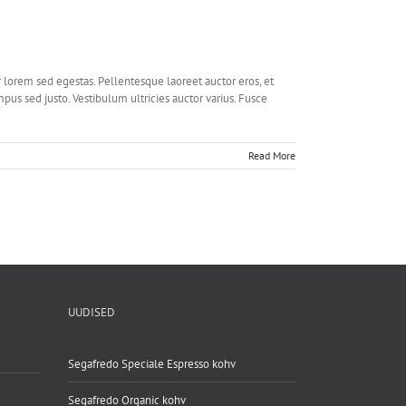
r lorem sed egestas. Pellentesque laoreet auctor eros, et
mpus sed justo. Vestibulum ultricies auctor varius. Fusce
Read More
UUDISED
Segafredo Speciale Espresso kohv
Segafredo Organic kohv