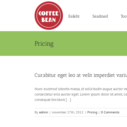
Skip
to
content
Esileht
Seadmed
Too
Pricing
Curabitur eget leo at velit imperdiet vari
Nunc euismod lobortis massa, id sollicitudin augue auctor vel
consectetur eros auctor eget. Lorem ipsum dolor sit amet, con
consequat tincidunt [...]
By
admin
|
november 27th, 2012
|
Pricing
|
0 Comments