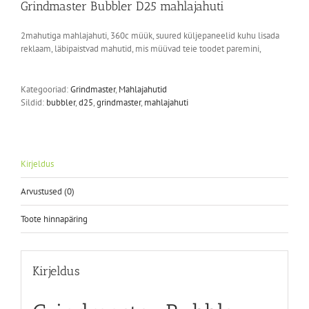
Grindmaster Bubbler D25 mahlajahuti
2mahutiga mahlajahuti, 360c müük, suured küljepaneelid kuhu lisada
reklaam, läbipaistvad mahutid, mis müüvad teie toodet paremini,
Kategooriad:
Grindmaster
,
Mahlajahutid
Sildid:
bubbler
,
d25
,
grindmaster
,
mahlajahuti
Kirjeldus
Arvustused (0)
Toote hinnapäring
Kirjeldus