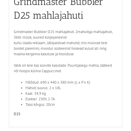
Grindmaster Bubbler
D25 mahlajahuti
Grindmaster Bubbler D25 mahlajahuti. 2mahutiga mahlajahuti,
360c müük, suured küljepaneelid
kuhu lisada reklaam, läbipaistvad mahutid, mis müüvad teie
toodet paremini, moodul süsteemid hoiavad kulud all ning
masina kergema kasutuse ja hoolduse.
Valik on teie kas soovite kasutada: Puuviljasegu mahla, Jääteed
või hoopis külma Cappuccinot
Mõõdud: 690 x 440 x 380 mm (L x P x K)
Mahuti suurus: 2 x 18L
Kaal: 34,9 kg
Elekter: 230V, 2.7A
Tassi kõrgus: 20cm
D25