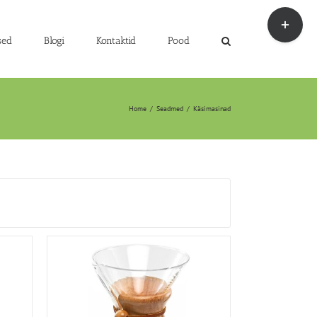
Toggle
Sliding
Bar
sed
Blogi
Kontaktid
Pood
Area
Home
/
Seadmed
/
Käsimasinad