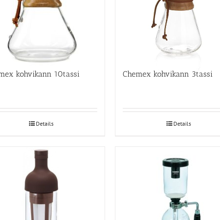
mex kohvikann 10tassi
Chemex kohvikann 3tassi
Details
Details