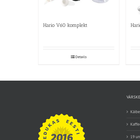
Hario V60 komplekt
Details
VÄRSKE
Käib
Kaffe
19 un