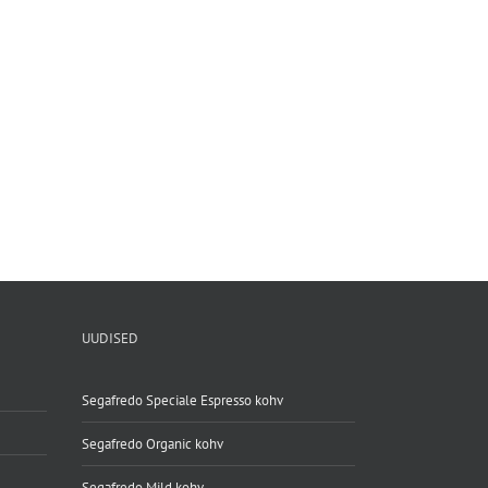
UUDISED
Segafredo Speciale Espresso kohv
Segafredo Organic kohv
Segafredo Mild kohv