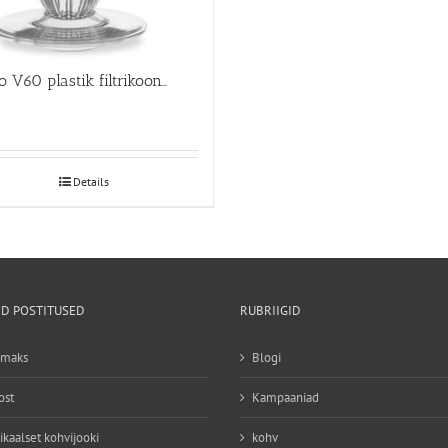
Hario V60 plastik filtrikoonus
Details
D POSTITUSED
RUBRIIGID
emaks
Blogi
ost
Kampaaniad
ikaalset kohvijooki
kohv