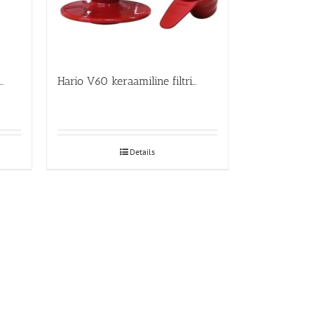
o Syphon Technica 3tassi
Hario V60 keraamiline filtrikoonus
Details