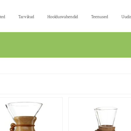
ted
Tarvikud
Hooldusvahendid
Teenused
Uudi