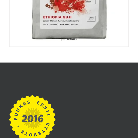
Mahekasvatatud Ethiopia Guji 250g
Details