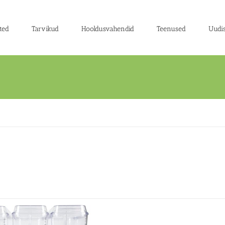
ted
Tarvikud
Hooldusvahendid
Teenused
Uudi