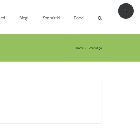
Toggle
Sliding
Bar
sed
Blogi
Kontaktid
Pood
Area
Home
/
3mahutiga