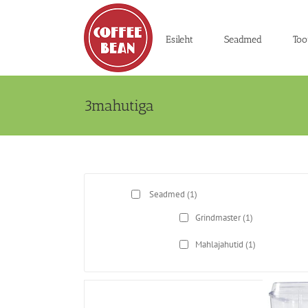
Skip
to
content
Esileht
Seadmed
Too
3mahutiga
Seadmed
(1)
Grindmaster
(1)
Mahlajahutid
(1)