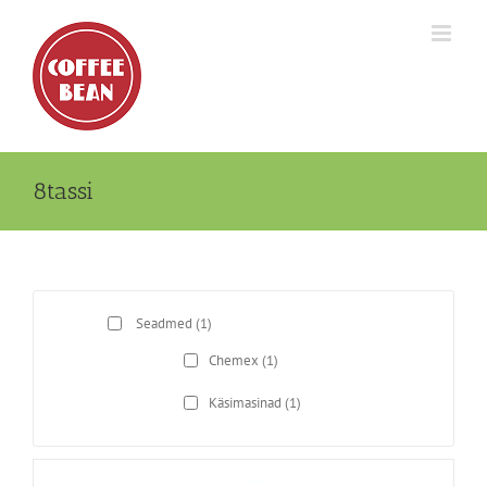
Skip
to
content
8tassi
Seadmed
(1)
Chemex
(1)
Käsimasinad
(1)