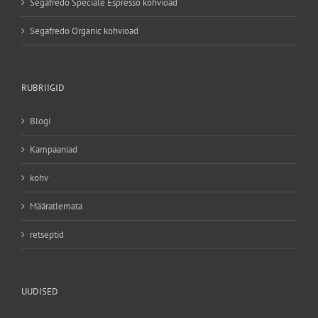
Segafredo Speciale Espresso kohvioad
Segafredo Organic kohvioad
RUBRIIGID
Blogi
Kampaaniad
kohv
Määratlemata
retseptid
UUDISED